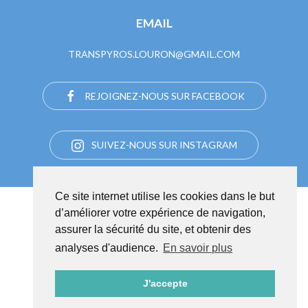
EMAIL
TRANSPYROS.LOURON@GMAIL.COM
REJOIGNEZ-NOUS SUR FACEBOOK
SUIVEZ-NOUS SUR INSTAGRAM
Ce site internet utilise les cookies dans le but
d’améliorer votre expérience de navigation,
assurer la sécurité du site, et obtenir des
analyses d'audience.
En savoir plus
MENTIONS LÉGALES ET POLITIQUE DE CONFIDENTIALITÉ
© Transpyros 2026
J'accepte